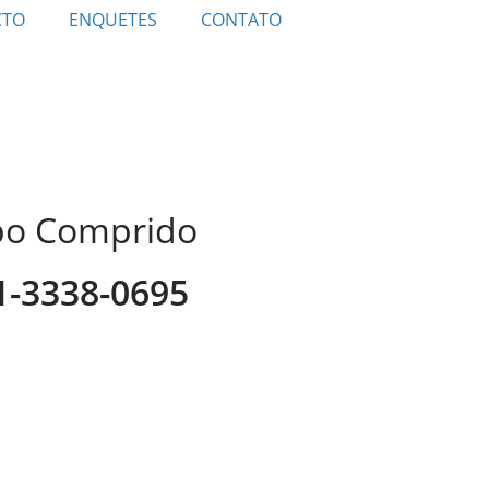
CTO
ENQUETES
CONTATO
mpo Comprido
41-3338-0695