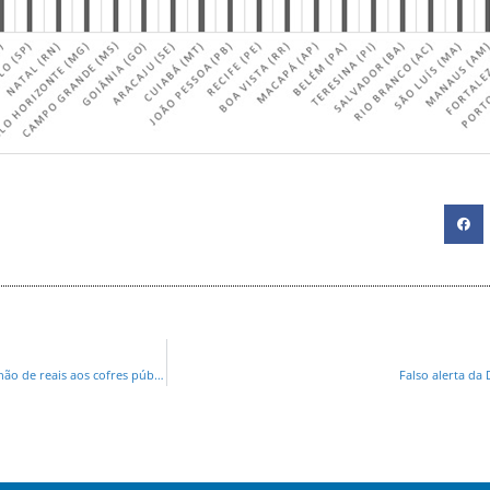
Empresa de vereador de Campo Largo é condenada a devolver mais de meio milhão de reais aos cofres públicos
Falso alerta da