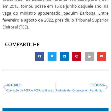
em 2015, tomou posse em 16 de junho daquele ano, na
vaga do ministro aposentado Joaquim Barbosa. Entre
fevereiro e agosto de 2022, presidiu o Tribunal Superior
Eleitoral (TSE).
COMPARTILHE
ANTERIOR
PRÓXIMA
Operação da PCPR e PCSP localiza suspeito de participar da execução do ex-delegado-geral de SP
Rodovia das Cataratas em Foz do Iguaçu terá 3,9 km de nova via marginal liberada na quarta