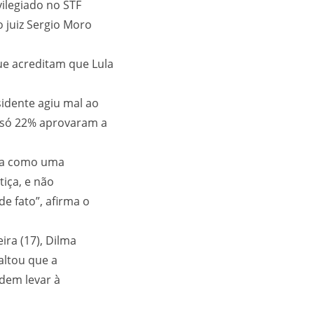
vilegiado no STF
o juiz Sergio Moro
e acreditam que Lula
idente agiu mal ao
; só 22% aprovaram a
ula como uma
tiça, e não
e fato”, afirma o
ira (17), Dilma
altou que a
odem levar à