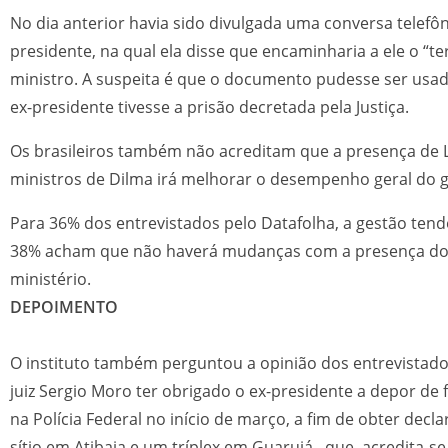
No dia anterior havia sido divulgada uma conversa telefôn
presidente, na qual ela disse que encaminharia a ele o “t
ministro. A suspeita é que o documento pudesse ser usa
ex-presidente tivesse a prisão decretada pela Justiça.
Os brasileiros também não acreditam que a presença de L
ministros de Dilma irá melhorar o desempenho geral do 
Para 36% dos entrevistados pelo Datafolha, a gestão tend
38% acham que não haverá mudanças com a presença do 
ministério.
DEPOIMENTO
O instituto também perguntou a opinião dos entrevistado
juiz Sergio Moro ter obrigado o ex-presidente a depor de 
na Polícia Federal no início de março, a fim de obter dec
sítio em Atibaia e um tríplex em Guarujá –que, acredita-s