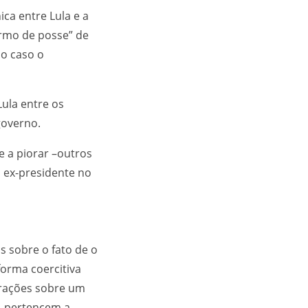
ica entre Lula e a
ermo de posse” de
do caso o
ula entre os
governo.
e a piorar –outros
ex-presidente no
s sobre o fato de o
forma coercitiva
larações sobre um
e, pertencem a