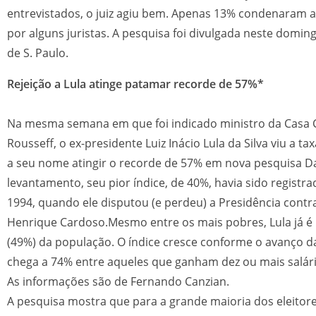
entrevistados, o juiz agiu bem. Apenas 13% condenaram a 
por alguns juristas. A pesquisa foi divulgada neste doming
de S. Paulo.
Rejeição a Lula atinge patamar recorde de 57%*
Na mesma semana em que foi indicado ministro da Casa C
Rousseff, o ex-presidente Luiz Inácio Lula da Silva viu a ta
a seu nome atingir o recorde de 57% em nova pesquisa Da
levantamento, seu pior índice, de 40%, havia sido regist
1994, quando ele disputou (e perdeu) a Presidência cont
Henrique Cardoso.Mesmo entre os mais pobres, Lula já é
(49%) da população. O índice cresce conforme o avanço da
chega a 74% entre aqueles que ganham dez ou mais salár
As informações são de Fernando Canzian.
A pesquisa mostra que para a grande maioria dos eleitore