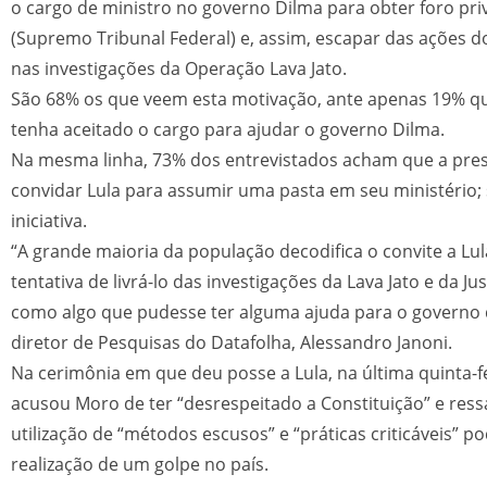
o cargo de ministro no governo Dilma para obter foro pri
(Supremo Tribunal Federal) e, assim, escapar das ações d
nas investigações da Operação Lava Jato.
São 68% os que veem esta motivação, ante apenas 19% qu
tenha aceitado o cargo para ajudar o governo Dilma.
Na mesma linha, 73% dos entrevistados acham que a pres
convidar Lula para assumir uma pasta em seu ministério
iniciativa.
“A grande maioria da população decodifica o convite a L
tentativa de livrá-lo das investigações da Lava Jato e da Jus
como algo que pudesse ter alguma ajuda para o governo d
diretor de Pesquisas do Datafolha, Alessandro Janoni.
Na cerimônia em que deu posse a Lula, na última quinta-fe
acusou Moro de ter “desrespeitado a Constituição” e ress
utilização de “métodos escusos” e “práticas criticáveis” p
realização de um golpe no país.