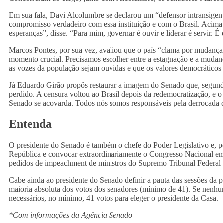
Em sua fala, Davi Alcolumbre se declarou um “defensor intransigen
compromisso verdadeiro com essa instituição e com o Brasil. Acima
esperanças”, disse. “Para mim, governar é ouvir e liderar é servir. 
Marcos Pontes, por sua vez, avaliou que o país “clama por mudanças
momento crucial. Precisamos escolher entre a estagnação e a mudança,
as vozes da população sejam ouvidas e que os valores democráticos
Já Eduardo Girão propôs restaurar a imagem do Senado que, segundo 
perdido. A censura voltou ao Brasil depois da redemocratização, e o 
Senado se acovarda. Todos nós somos responsáveis pela derrocada 
Entenda
O presidente do Senado é também o chefe do Poder Legislativo e, po
República e convocar extraordinariamente o Congresso Nacional em 
pedidos de impeachment de ministros do Supremo Tribunal Federal
Cabe ainda ao presidente do Senado definir a pauta das sessões da p
maioria absoluta dos votos dos senadores (mínimo de 41). Se nenhu
necessários, no mínimo, 41 votos para eleger o presidente da Casa.
*Com informações da Agência Senado