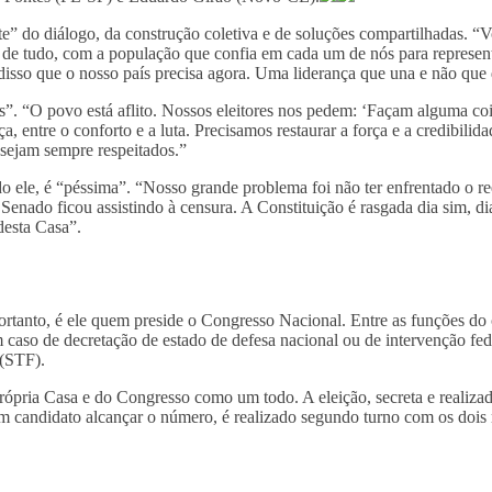
te” do diálogo, da construção coletiva e de soluções compartilhadas.
 de tudo, com a população que confia em cada um de nós para represent
É disso que o nosso país precisa agora. Uma liderança que una e não que 
”. “O povo está aflito. Nossos eleitores nos pedem: ‘Façam alguma coi
 entre o conforto e a luta. Precisamos restaurar a força e a credibilid
 sejam sempre respeitados.”
ele, é “péssima”. “Nosso grande problema foi não ter enfrentado o reeq
Senado ficou assistindo à censura. A Constituição é rasgada dia sim, di
desta Casa”.
rtanto, é ele quem preside o Congresso Nacional. Entre as funções do 
caso de decretação de estado de defesa nacional ou de intervenção fe
 (STF).
rópria Casa e do Congresso como um todo. A eleição, secreta e realizad
m candidato alcançar o número, é realizado segundo turno com os dois 