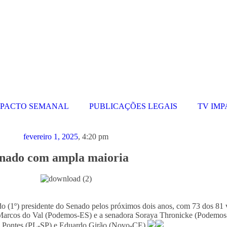
MPACTO SEMANAL
PUBLICAÇÕES LEGAIS
TV IM
fevereiro 1, 2025
,
4:20 pm
Senado com ampla maioria
do (1º) presidente do Senado pelos próximos dois anos, com 73 dos 81 
r Marcos do Val (Podemos-ES) e a senadora Soraya Thronicke (Podemos-
s Pontes (PL-SP) e Eduardo Girão (Novo-CE).