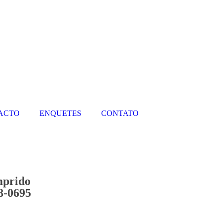
PACTO
ENQUETES
CONTATO
mprido
8-0695