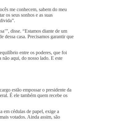
 “Vocês me conhecem, sabem do meu
ar os seus sonhos e as suas
divida”.
sa’”, disse. “Estamos diante de um
ade dessa casa. Precisamos garantir que
uilíbrio entre os poderes, que foi
a não aqui, do nosso lado. E este
cargo estão empossar o presidente da
deral. É ele também quem recebe os
a em cédulas de papel, exige a
mais votados. Ainda assim, são