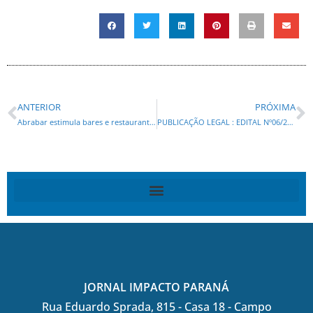
ANTERIOR
PRÓXIMA
Abrabar estimula bares e restaurantes a exibirem final de “Vale Tudo” com telões e bolões para clientes*
PUBLICAÇÃO LEGAL : EDITAL Nº06/2025 SENAD-PR LEILÃO POLÍCIA CIVIL -PR. e EDITAL Nº07/2025 SENAD-PR – LEILÃO POLÍCIA FEDERAL-PR –
JORNAL IMPACTO PARANÁ
Rua Eduardo Sprada, 815 - Casa 18 - Campo