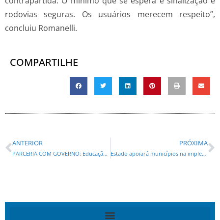
contrapartida. O mínimo que se espera é sinalização e
rodovias seguras. Os usuários merecem respeito”,
concluiu Romanelli.
COMPARTILHE
ANTERIOR
PRÓXIMA
PARCERIA COM GOVERNO: Educação de Curitiba será contemplada em amplo pacote estadual de investimentos
Estado apoiará municípios na implementação de inglês e robótica no Ensino Fundamental