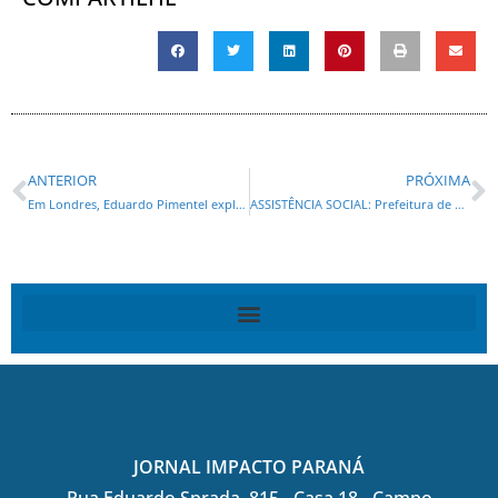
ANTERIOR
PRÓXIMA
Em Londres, Eduardo Pimentel explica investimentos da Prefeitura de Curitiba em mobilidade sustentável
ASSISTÊNCIA SOCIAL: Prefeitura de Castro orienta beneficiários a atualizarem aplicativo do Bolsa Família para garantir acesso a serviços e dados
JORNAL IMPACTO PARANÁ