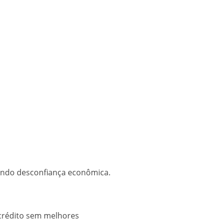
5.000 por mês.
.
rando desconfiança econômica.
rfil do estudante.
 crédito sem melhores