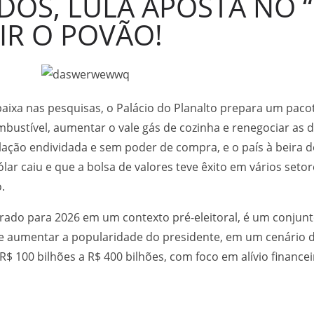
DOS, LULA APOSTA NO “
IR O POVÃO!
aixa nas pesquisas, o Palácio do Planalto prepara um pac
mbustível, aumentar o vale gás de cozinha e renegociar as d
ação endividada e sem poder de compra, e o país à beira d
lar caiu e que a bolsa de valores teve êxito em vários seto
.
ado para 2026 em um contexto pré-eleitoral, é um conjun
a e aumentar a popularidade do presidente, em um cenário 
 100 bilhões a R$ 400 bilhões, com foco em alívio financeir