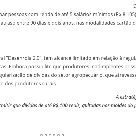
ições.
D
ipar pessoas com renda de até 5 salários mínimos (R$ 8.105
atraso entre 90 dias e dois anos, nas modalidades cartão d
Desenrola 2.0”, tem alcance limitado em relação à regular
as. Embora possibilite que produtores inadimplentes poss
ularização de dívidas do setor agropecuário, que atravessa 
o dos produtores rurais.
DE R$ 100,00!
A estraté
ermitir que dívidas de até R$ 100 reais, quitadas nos moldes 