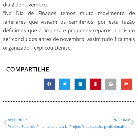
dia 2 de novembro.
“No Dia de Finados temos muito movimento de
familiares que visitam os cemitérios, por esta razão
definimos que a limpeza e pequenos reparos precisam
ser concluídos antes de novembro, assim tudo fica mais
organizado”, explicou Denise.
COMPARTILHE
ANTERIOR
PRÓXIMA
Prefeito Eduardo Pimentel anuncia instalação de ar-condicionado nas escolas de Curitiba
Projeto Vida capacita profissionais de saúde de São José dos Pinhais para orientar mães sobre manobras de desengasgo