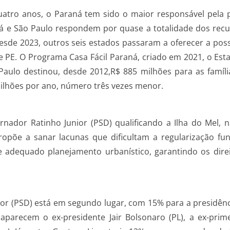
ro anos, o Paraná tem sido o maior responsável pela pol
ná e São Paulo respondem por quase a totalidade dos rec
sde 2023, outros seis estados passaram a oferecer a possi
 e PE. O Programa Casa Fácil Paraná, criado em 2021, o Es
 Paulo destinou, desde 2012,R$ 885 milhões para as famíl
ilhões por ano, número três vezes menor.
ernador Ratinho Junior (PSD) qualificando a Ilha do Mel,
propõe a sanar lacunas que dificultam a regularização fun
adequado planejamento urbanístico, garantindo os direi
ior (PSD) está em segundo lugar, com 15% para a presidênc
aparecem o ex-presidente Jair Bolsonaro (PL), a ex-prim