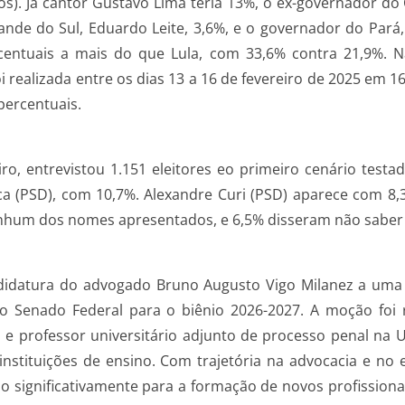
nos). Já cantor Gustavo Lima teria 13%, o ex-governador d
nde do Sul, Eduardo Leite, 3,6%, e o governador do Pará,
rcentuais a mais do que Lula, com 33,6% contra 21,9%. N
 realizada entre os dias 13 a 16 de fevereiro de 2025 em 1
percentuais.
ro, entrevistou 1.151 eleitores eo primeiro cenário testa
ca (PSD), com 10,7%. Alexandre Curi (PSD) aparece com 8,
nhum dos nomes apresentados, e 6,5% disseram não saber
ndidatura do advogado Bruno Augusto Vigo Milanez a um
 do Senado Federal para o biênio 2026-2027. A moção foi
 e professor universitário adjunto de processo penal na U
stituições de ensino. Com trajetória na advocacia e no en
o significativamente para a formação de novos profission