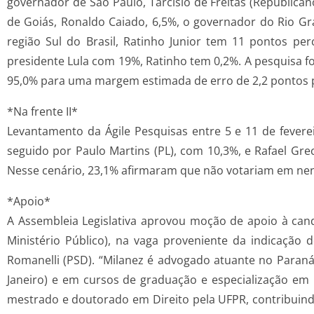
governador de São Paulo, Tarcísio de Freitas (Republica
de Goiás, Ronaldo Caiado, 6,5%, o governador do Rio Gra
região Sul do Brasil, Ratinho Junior tem 11 pontos pe
presidente Lula com 19%, Ratinho tem 0,2%. A pesquisa foi
95,0% para uma margem estimada de erro de 2,2 pontos 
*Na frente II*
Levantamento da Ágile Pesquisas entre 5 e 11 de feverei
seguido por Paulo Martins (PL), com 10,3%, e Rafael Gre
Nesse cenário, 23,1% afirmaram que não votariam em ne
*Apoio*
A Assembleia Legislativa aprovou moção de apoio à ca
Ministério Público), na vaga proveniente da indicação
Romanelli (PSD). “Milanez é advogado atuante no Paraná
Janeiro) e em cursos de graduação e especialização em in
mestrado e doutorado em Direito pela UFPR, contribuind