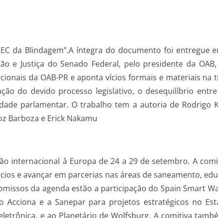
PEC da Blindagem”.A íntegra do documento foi entregue 
ção e Justiça do Senado Federal, pelo presidente da OAB
cionais da OAB-PR e aponta vícios formais e materiais na
ação do devido processo legislativo, o desequilíbrio entr
idade parlamentar. O trabalho tem a autoria de Rodrigo
iroz Barboza e Erick Nakamu
ão internacional à Europa de 24 a 29 de setembro. A com
ócios e avançar em parcerias nas áreas de saneamento, edu
promissos da agenda estão a participação do Spain Smart W
cciona e a Sanepar para projetos estratégicos no Estad
oeletrônica, e ao Planetário de Wolfsburg. A comitiva tam