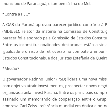
município de Paranaguá, e também à Ilha do Mel.
*Contra a PEC*
A OAB do Paraná aprovou parecer jurídico contrário à 
(MDB/SE), relator da matéria na Comissão de Constitui
parecer foi elaborado pela Comissão de Estudos Constitu
Entre as inconstitucionalidades destacadas estão a viol
igualdade e o risco de retrocesso no combate à impun
Estudos Constitucionais, e dos juristas Estefânia de Que
*Missão*
O governador Ratinho Junior (PSD) lidera uma nova miss
com objetivo atrair investimentos, prospectar novos neg
organizada pela Invest Paraná. Entre os principais com
assinado um memorando de cooperação entre o Grupo A
empresa Carl Zeiss, referência mundial em óptica e opt