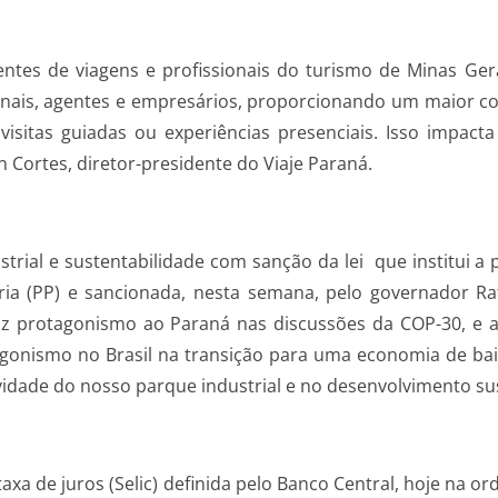
es de viagens e profissionais do turismo de Minas Gerais
ionais, agentes e empresários, proporcionando um maior 
 visitas guiadas ou experiências presenciais. Isso impa
n Cortes, diretor-presidente do Viaje Paraná.
rial e sustentabilidade com sanção da lei que institui a p
toria (PP) e sancionada, nesta semana, pelo governador R
traz protagonismo ao Paraná nas discussões da COP-30, e
tagonismo no Brasil na transição para uma economia de bai
dade do nosso parque industrial e no desenvolvimento sust
taxa de juros (Selic) definida pelo Banco Central, hoje na 