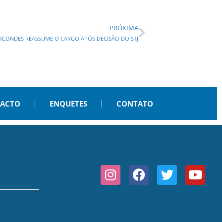
PRÓXIMA
ARCONDES REASSUME O CARGO APÓS DECISÃO DO STJ
PACTO
ENQUETES
CONTATO