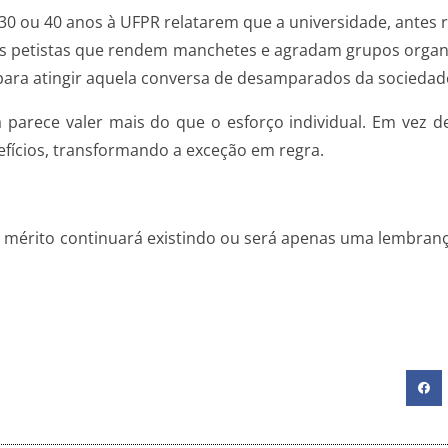
0 ou 40 anos à UFPR relatarem que a universidade, antes 
as petistas que rendem manchetes e agradam grupos organ
para atingir aquela conversa de desamparados da sociedad
a parece valer mais do que o esforço individual. Em vez d
nefícios, transformando a exceção em regra.
rgunta: até onde ir
 do mérito continuará existindo ou será apenas uma lembra