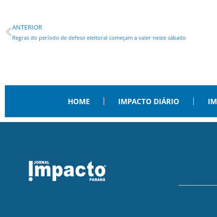
ANTERIOR
Regras do período de defeso eleitoral começam a valer neste sábado
HOME
IMPACTO DIÁRIO
IM