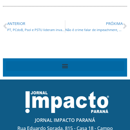
ANTERIOR
PRÓXIMA
PT, PCdoB, Psol e PSTU lideram invasão na Alep
Não é crime falar de impeachment, diz Aécio
JORNAL IMPACTO PARANÁ
Rua Eduardo Sprada, 815 - Casa 18 - Campo