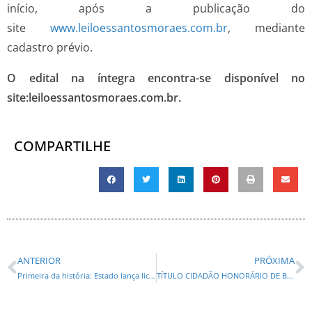
início, após a publicação do
site
www.leiloessantosmoraes.com.br
, mediante
cadastro prévio.
O edital na íntegra encontra-se disponível no
site:leiloessantosmoraes.com.br.
COMPARTILHE
ANTERIOR
PRÓXIMA
Primeira da história: Estado lança licitação do transporte coletivo metropolitano de Curitiba
TÍTULO CIDADÃO HONORÁRIO DE BANDEIRANTES: Desembargador José Laurindo Neto