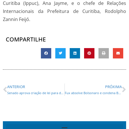
Curitiba (Ippuc), Ana Jayme, e o chefe de Relações
Internacionais da Prefeitura de Curitiba, Rodolpho
Zannin Feijó.
COMPARTILHE
ANTERIOR
PRÓXIMA
Senado aprova criação de lei para definir critérios de uso do cartão corporativo
Fux absolve Bolsonaro e condena Braga Netto e Cid . Sessões retornam as 14h desta quinta-feira (11)