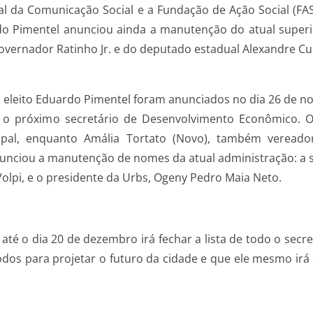
al da Comunicação Social e a Fundação de Ação Social (FAS
rdo Pimentel anunciou ainda a manutenção do atual super
vernador Ratinho Jr. e do deputado estadual Alexandre Cur
 eleito Eduardo Pimentel foram anunciados no dia 26 de n
o o próximo secretário de Desenvolvimento Econômico. O 
al, enquanto Amália Tortato (Novo), também vereadora
iou a manutenção de nomes da atual administração: a se
Volpi, e o presidente da Urbs, Ogeny Pedro Maia Neto.
até o dia 20 de dezembro irá fechar a lista de todo o secr
os para projetar o futuro da cidade e que ele mesmo irá 