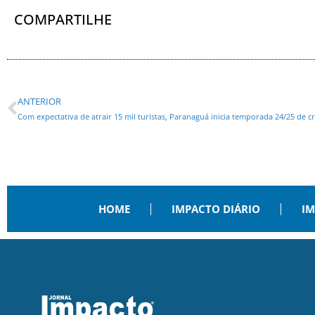
COMPARTILHE
ANTERIOR
Com expectativa de atrair 15 mil turistas, Paranaguá inicia temporada 24/25 de c
HOME
IMPACTO DIÁRIO
IM