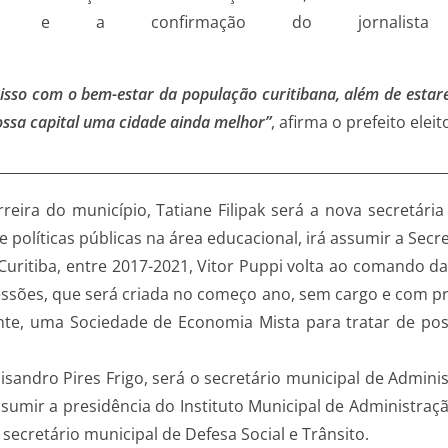
 e a confirmação do jornalist
icação
isso com o bem-estar da população curitibana, além de esta
ssa capital uma cidade ainda melhor”
, afirma o prefeito eleit
 INDICA
reira do município, Tatiane Filipak será a nova secretári
 políticas públicas na área educacional, irá assumir a Secr
uritiba, entre 2017-2021, Vitor Puppi volta ao comando d
essões, que será criada no começo ano, sem cargo e com pra
te, uma Sociedade de Economia Mista para tratar de poss
sandro Pires Frigo, será o secretário municipal de Adminis
assumir a presidência do Instituto Municipal de Administraçã
 secretário municipal de Defesa Social e Trânsito.