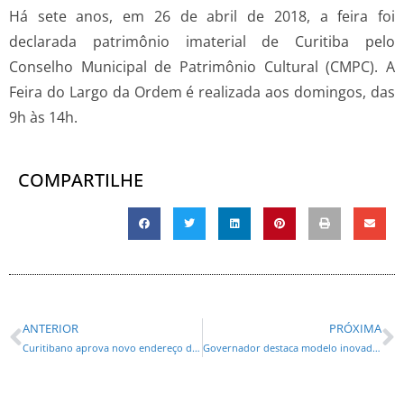
Há sete anos, em 26 de abril de 2018, a feira foi
declarada patrimônio imaterial de Curitiba pelo
Conselho Municipal de Patrimônio Cultural (CMPC). A
Feira do Largo da Ordem é realizada aos domingos, das
9h às 14h.
COMPARTILHE
ANTERIOR
PRÓXIMA
Curitibano aprova novo endereço do Domingo no Centro e enche o Calçadão da Rua XV
Governador destaca modelo inovador do agro paranaense em visita à Agrishow