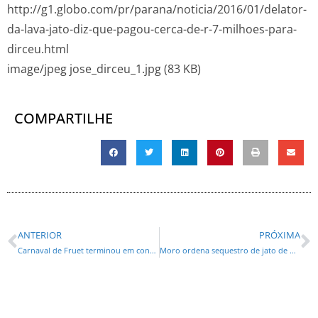
http://g1.globo.com/pr/parana/noticia/2016/01/delator-
da-lava-jato-diz-que-pagou-cerca-de-r-7-milhoes-para-
dirceu.html
image/jpeg jose_dirceu_1.jpg (83 KB)
COMPARTILHE
ANTERIOR
PRÓXIMA
Carnaval de Fruet terminou em confusão, tiro, porrada e bomba
Moro ordena sequestro de jato de Bumlai, à venda por US$ 8 mi