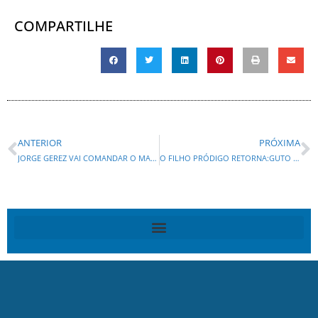
COMPARTILHE
ANTERIOR
PRÓXIMA
JORGE GEREZ VAI COMANDAR O MARKETING DAS CAMPANHAS DE SANDRO ALEX E ALEXANDRE CURI
O FILHO PRÓDIGO RETORNA:GUTO SILVA VOLTA AO NINHO E QUER CARGO DE SENADO!