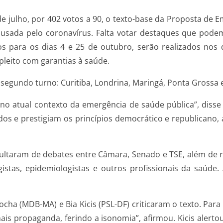
 julho, por 402 votos a 90, o texto-base da Proposta de E
usada pelo coronavírus. Falta votar destaques que podem
stos para os dias 4 e 25 de outubro, serão realizados no
 pleito com garantias à saúde.
segundo turno: Curitiba, Londrina, Maringá, Ponta Grossa e
 no atual contexto da emergência de saúde pública”, disse
os e prestigiam os princípios democrático e republicano,
ultaram de debates entre Câmara, Senado e TSE, além de re
logistas, epidemiologistas e outros profissionais da saúd
cha (MDB-MA) e Bia Kicis (PSL-DF) criticaram o texto. Para
ais propaganda, ferindo a isonomia”, afirmou. Kicis alert