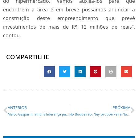
do hipermercado. Vamos auxiliá-los para que
encontrem a área e em breve possamos anunciar a
construção deste empreendimento que prevê
investimentos de mais de R$ 12 milhões de reais”,
contou.
COMPARTILHE
ANTERIOR
PRÓXIMA
Maico Gasparini amplia liderança para prefeito de Itaipulândia com 55,89% dos votos válidos
No Boqueirão, Ney propõe Feira Nacional de Roupas de Inverno, Clínica de Saúde da Mulher Curitibana e Pronto Atendimento Infantil para toda região