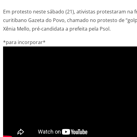
Em protesto neste sábado (21), ativistas protestaram na f
curitibano Gazeta do Povo, chamado no protesto de “golpi
Xênia Mello, pré-candidata a prefeita pela Psol.
*para incorporar*