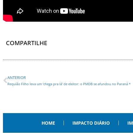
COMPARTILHE
ANTERIOR
Requião Filho leva um ‘chega pra lá’ de eleitor: o PMDB se afundou no Paraná *
HOME
IMPACTO DIÁRIO
IM