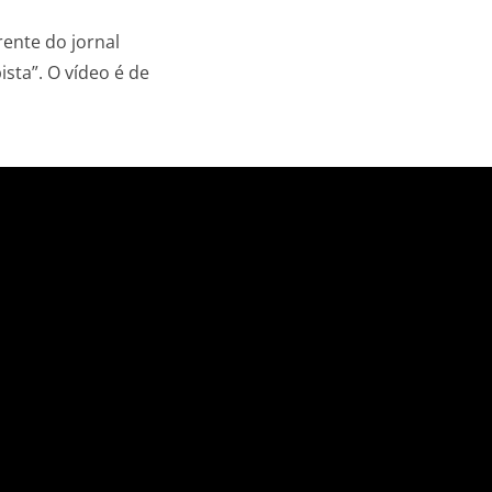
rente do jornal
sta”. O vídeo é de