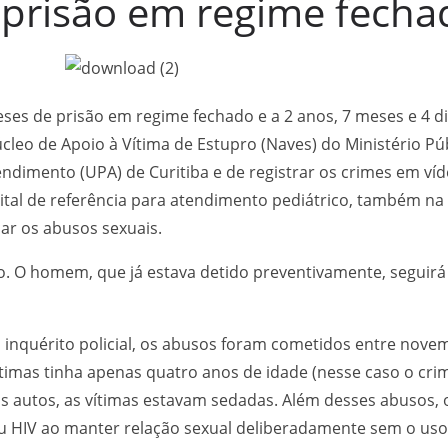
 prisão em regime fecha
eses de prisão em regime fechado e a 2 anos, 7 meses e 4 
eo de Apoio à Vítima de Estupro (Naves) do Ministério Pú
dimento (UPA) de Curitiba e de registrar os crimes em ví
al de referência para atendimento pediátrico, também na 
car os abusos sexuais.
sto. O homem, que já estava detido preventivamente, seguirá 
nquérito policial, os abusos foram cometidos entre nove
 vítimas tinha apenas quatro anos de idade (nesse caso o cr
os autos, as vítimas estavam sedadas. Além desses abusos
 HIV ao manter relação sexual deliberadamente sem o uso d