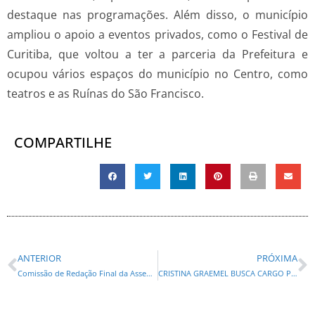
destaque nas programações. Além disso, o município
ampliou o apoio a eventos privados, como o Festival de
Curitiba, que voltou a ter a parceria da Prefeitura e
ocupou vários espaços do município no Centro, como
teatros e as Ruínas do São Francisco.
COMPARTILHE
ANTERIOR
PRÓXIMA
Comissão de Redação Final da Assembleia aprova 223 proposições legislativas no primeiro semestre de 2025
CRISTINA GRAEMEL BUSCA CARGO POLÍTICO PELO PODEMOS,MAS ENDIVIDOU O PMB COM R$ 168 MIL EM MULTAS