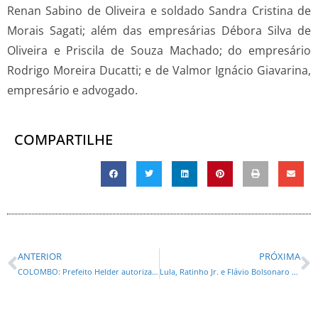
Renan Sabino de Oliveira e soldado Sandra Cristina de
Morais Sagati; além das empresárias Débora Silva de
Oliveira e Priscila de Souza Machado; do empresário
Rodrigo Moreira Ducatti; e de Valmor Ignácio Giavarina,
empresário e advogado.
COMPARTILHE
ANTERIOR
PRÓXIMA
COLOMBO: Prefeito Helder autoriza construção do CMEI Monza e readequação do CMEI Antônio Brejeski
Lula, Ratinho Jr. e Flávio Bolsonaro empatam tecnicamente em cenários para 2026, aponta pesquisa Gerp