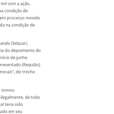
 mil com a ação.
na condição de
i em processo movido
da na condição de
ando Delazari,
pia do depoimento do
nício de junho
presentado (Requião)
orais”, diz trecho
), tomou
ilegalmente, de todo
l teria sido
otado em seu