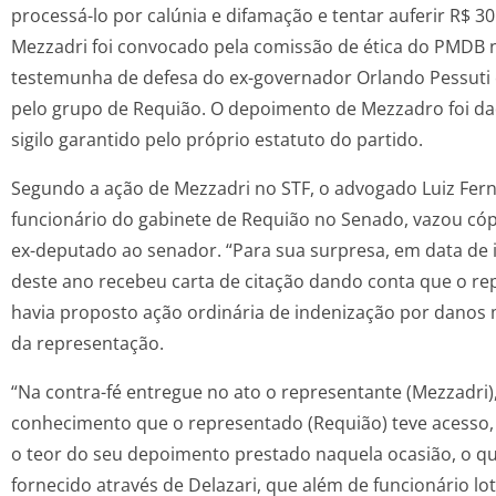
processá-lo por calúnia e difamação e tentar auferir R$ 30
Mezzadri foi convocado pela comissão de ética do PMDB 
testemunha de defesa do ex-governador Orlando Pessut
pelo grupo de Requião. O depoimento de Mezzadro foi da
sigilo garantido pelo próprio estatuto do partido.
Segundo a ação de Mezzadri no STF, o advogado Luiz Fern
funcionário do gabinete de Requião no Senado, vazou có
ex-deputado ao senador. “Para sua surpresa, em data de i
deste ano recebeu carta de citação dando conta que o re
havia proposto ação ordinária de indenização por danos m
da representação.
“Na contra-fé entregue no ato o representante (Mezzadri
conhecimento que o representado (Requião) teve acesso, 
o teor do seu depoimento prestado naquela ocasião, o qua
fornecido através de Delazari, que além de funcionário l