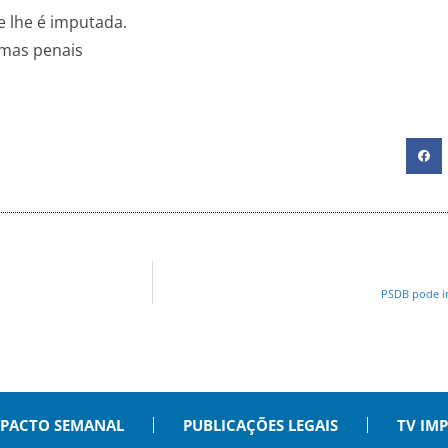
e lhe é imputada.
rmas penais
PSDB pode ir
PACTO SEMANAL
PUBLICAÇÕES LEGAIS
TV IM