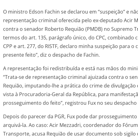
O ministro Edson Fachin se declarou em “suspeição” e não 
representação criminal oferecida pelo ex-deputado Acir 
contra o senador Roberto Requião (PMDB) no Supremo Tri
termos do art. 135, parágrafo único, do CPC, combinado co
CPP e art. 277, do RISTF, declaro minha suspeição para o
presente feito”, diz o despacho de Fachin.
A representação foi redistribuída e está nas mãos do minis
“Trata-se de representação criminal ajuizada contra o se
Requião, imputando-lhe a prática do crime de divulgação 
vista à Procuradoria-Geral da República, para manifestaç
prosseguimento do feito”, registrou Fux no seu despacho 
Depois do parecer da PGR, Fux pode dar prosseguimento
arquivá-la. Ao caso: Acir Mezzadri, coordenador do Fóru
Transporte, acusa Requião de usar documento sob sigil