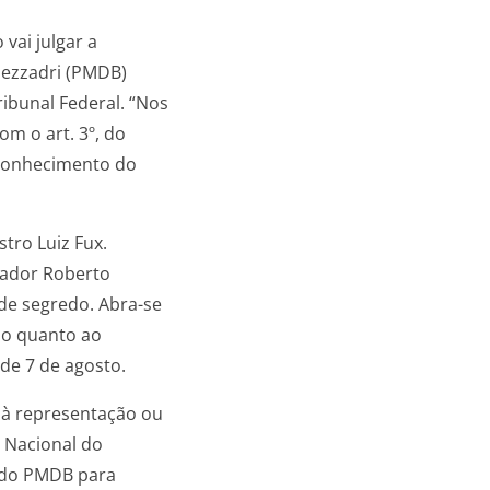
vai julgar a
Mezzadri (PMDB)
bunal Federal. “Nos
m o art. 3º, do
 conhecimento do
tro Luiz Fux.
nador Roberto
de segredo. Abra-se
ão quanto ao
de 7 de agosto.
 à representação ou
m Nacional do
o do PMDB para