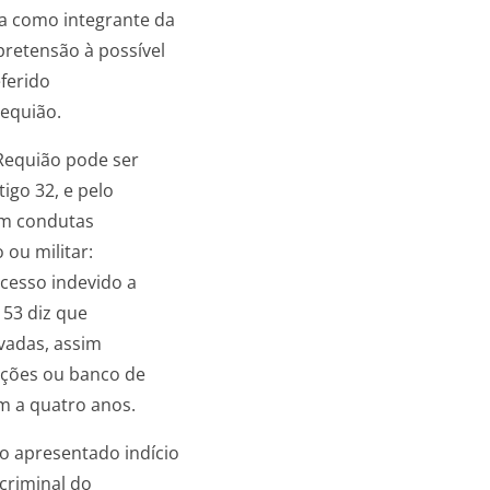
a como integrante da
pretensão à possível
ferido
equião.
 Requião pode ser
igo 32, e pelo
uem condutas
 ou militar:
acesso indevido a
153 diz que
rvadas, assim
mações ou banco de
m a quatro anos.
o apresentado indício
criminal do