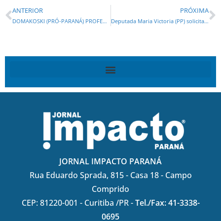
ANTERIOR
PRÓXIMA
DOMAKOSKI (PRÓ-PARANÁ) PROFERE PALESTRA NO CAFÉ DA MANHÃ DA JBM, NO SENAC/CURITIBA
Deputada Maria Victoria (PP) solicita inclusão de vacina contra bronquiolite no SUS para crianças de até dois anos
JORNAL IMPACTO PARANÁ
Rua Eduardo Sprada, 815 - Casa 18 - Campo
Comprido
CEP: 81220-001 - Curitiba /PR -
Tel./Fax: 41-3338-
0695