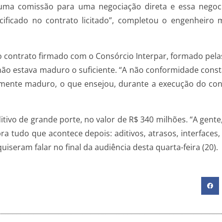
da uma comissão para uma negociação direta e essa nego
cificado no contrato licitado”, completou o engenheir
no contrato firmado com o Consórcio Interpar, formado pel
não estava maduro o suficiente. “A não conformidade consta
lmente maduro, o que ensejou, durante a execução do contr
tivo de grande porte, no valor de R$ 340 milhões. “A gente
a tudo que acontece depois: aditivos, atrasos, interfaces,
seram falar no final da audiência desta quarta-feira (20).