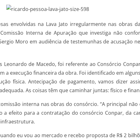
s envolvidas na Lava Jato irregularmente nas obras da 
 Comissão Interna de Apuração que investiga não confor
Sergio Moro em audiência de testemunhas de acusação nesta
s Leonardo de Macedo, foi referente ao Consórcio Conpa
om a execução financeira da obra. Foi identificado em alg
ução física. Antecipação de pagamento, vamos dizer ass
dequada. As coisas têm que caminhar juntas: físico e finan
comissão interna nas obras do consórcio. “A principal não
 a efeito para a contratação do consórcio Conpar, da carte
infraestrutura.
 Quando eu vou ao mercado e recebo proposta de R$ 2 bilhõe