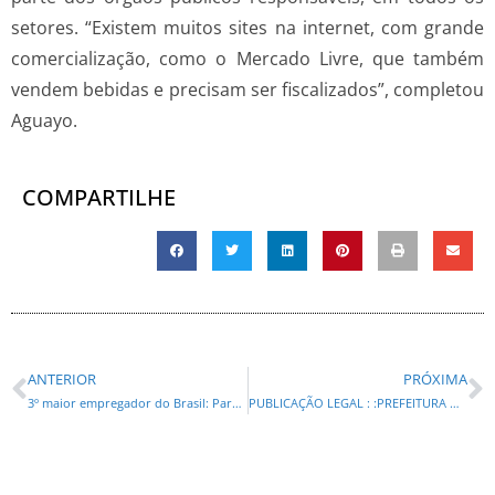
setores. “Existem muitos sites na internet, com grande
comercialização, como o Mercado Livre, que também
vendem bebidas e precisam ser fiscalizados”, completou
Aguayo.
COMPARTILHE
ANTERIOR
PRÓXIMA
3º maior empregador do Brasil: Paraná bate marca de 102 mil carteiras assinadas em 2025
PUBLICAÇÃO LEGAL : :PREFEITURA DO MUNICÍPIO DE TIBAGI- Pregão Eletrônico Nº 23/2025