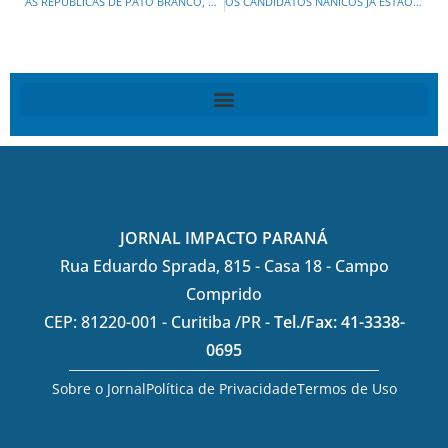
AS REPÚBLICAS DE PATO BRANCO, CAMBÉ, PMDB, RATINHO JR,CASAGRANDE, AMARAL VÃO REELEGER BETO RICHA?
OS CANDIDATOS NANICOS JÁ ESTÃO NADANDO E BOIANDO RUMO Á PRAIA
JORNAL IMPACTO PARANÁ
Rua Eduardo Sprada, 815 - Casa 18 - Campo
Comprido
CEP: 81220-001 - Curitiba /PR -
Tel./Fax: 41-3338-
0695
Sobre o Jornal
Política de Privacidade
Termos de Uso