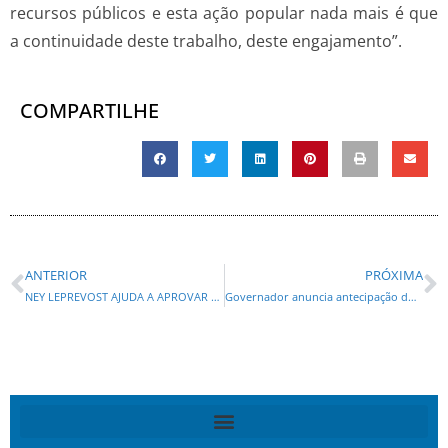
recursos públicos e esta ação popular nada mais é que
a continuidade deste trabalho, deste engajamento”.
COMPARTILHE
ANTERIOR
PRÓXIMA
NEY LEPREVOST AJUDA A APROVAR PROJETO PARA GARANTIR ÁGUA POTÁVEL EM REGIÕES BRASILEIRAS ATINGIDAS PELAS SECAS
Governador anuncia antecipação do 13º salário e da folha de dezembro dos servidores