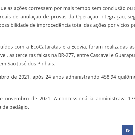
ar que as ações corressem por mais tempo sem conclusão ou
os reais de anulação de provas da Operação Integração, 
 possibilidade de improcedência total das ações por vícios p
luídos com a EcoCataratas e a Ecovia, foram realizadas 
vel, as terceiras faixas na BR-277, entre Cascavel e Guarap
em São José dos Pinhais.
ro de 2021, após 24 anos administrando 458,94 quilôme
e novembro de 2021. A concessionária administrava 175
a de pedágio.