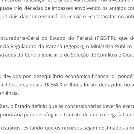
quase três décadas de impasses envolvendo os antigos co
judiciais das concessionárias Ecovia e Ecocataratas no ant
rocuradoria-Geral do Estado do Paraná (PGE/PR), que 
ia Reguladora do Paraná (Agepar), o Ministério Público 
ados do Centro Judiciário de Solução de Conflitos e Cidad
s devidos por desequilíbrio econômico-financeiro, pend
 milhões, dos quais R$ 568,1 milhões foram deduzidos no a
niência.
hões, o Estado definiu que as concessionárias deverão exe
prioritária para desafogar o trânsito de quem chega à Capit
s usuários, evitando que os recursos sejam destinados a o