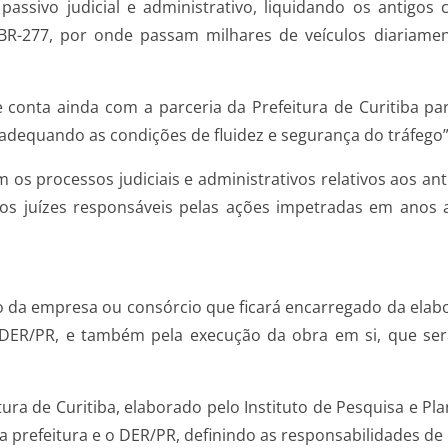
passivo judicial e administrativo, liquidando os antigos
BR-277, por onde passam milhares de veículos diariament
conta ainda com a parceria da Prefeitura de Curitiba pa
dequando as condições de fluidez e segurança do tráfego”, 
s processos judiciais e administrativos relativos aos an
os juízes responsáveis pelas ações impetradas em anos a
o da empresa ou consórcio que ficará encarregado da elab
DER/PR, e também pela execução da obra em si, que será 
tura de Curitiba, elaborado pelo Instituto de Pesquisa e P
 prefeitura e o DER/PR, definindo as responsabilidades de