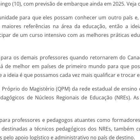
omingo (10), com previsão de embarque ainda em 2025. Veja 
tunidade para que eles possam conhecer um outro país e,
maiores referências na área da educação, então a ide
icipar de um curso intensivo com as melhores práticas ed
o para os demais professores quando retornarem do Cana
 há de melhor em países de primeiro mundo para que pos
 a ideia é que possamos cada vez mais qualificar e trocar e
Próprio do Magistério (QPM) da rede estadual de ensino 
gógicos de Núcleos Regionais de Educação (NREs). As i
as para professores e pedagogos atuantes como formadore
destinadas a técnicos pedagógicos dos NREs, também cur
pelo apoio logístico e administrativo no país de destino.