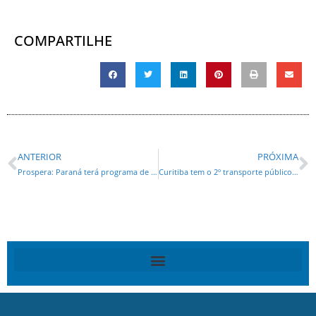
COMPARTILHE
ANTERIOR
PRÓXIMA
Prospera: Paraná terá programa de capacitação em ODS para lideranças locais
Curitiba tem o 2º transporte público mais eficiente para deslocamento da população até o trabalho