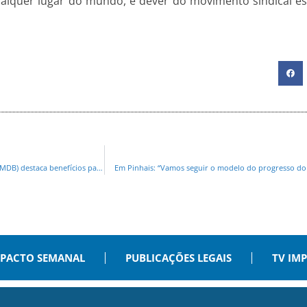
ualquer lugar do mundo, é dever do movimento sindical es
China reconhece Brasil como livre de febre aftosa sem vacinação e Anibelli Neto (MDB) destaca benefícios para o Paraná
Em Pinhais: “Vamos seguir o modelo do progresso do
PACTO SEMANAL
PUBLICAÇÕES LEGAIS
TV IM