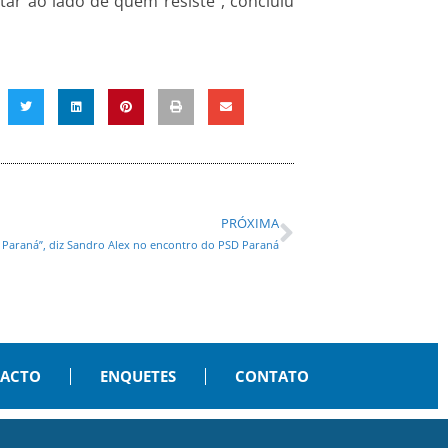
tar ao lado de quem resiste”, concluiu
PRÓXIMA
 Paraná”, diz Sandro Alex no encontro do PSD Paraná
PACTO
ENQUETES
CONTATO