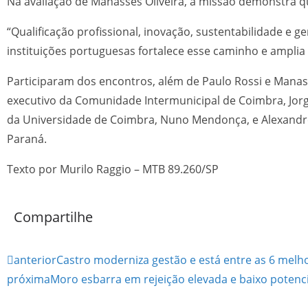
Na avaliação de Manassés Oliveira, a missão demonstra q
“Qualificação profissional, inovação, sustentabilidade 
instituições portuguesas fortalece esse caminho e amplia 
Participaram dos encontros, além de Paulo Rossi e Manassé
executivo da Comunidade Intermunicipal de Coimbra, Jorge
da Universidade de Coimbra, Nuno Mendonça, e Alexandre 
Paraná.
Texto por Murilo Raggio – MTB 89.260/SP
Compartilhe
anterior
Castro moderniza gestão e está entre as 6 melh
próxima
Moro esbarra em rejeição elevada e baixo potenci