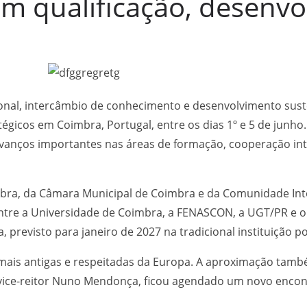
m qualificação, desenvo
ional, intercâmbio de conhecimento e desenvolvimento sus
icos em Coimbra, Portugal, entre os dias 1º e 5 de junho.
m avanços importantes nas áreas de formação, cooperação i
mbra, da Câmara Municipal de Coimbra e da Comunidade In
entre a Universidade de Coimbra, a FENASCON, a UGT/PR e o 
a, previsto para janeiro de 2027 na tradicional instituição 
ais antigas e respeitadas da Europa. A aproximação tamb
o vice-reitor Nuno Mendonça, ficou agendado um novo enco