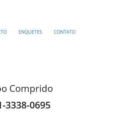
CTO
ENQUETES
CONTATO
mpo Comprido
41-3338-0695