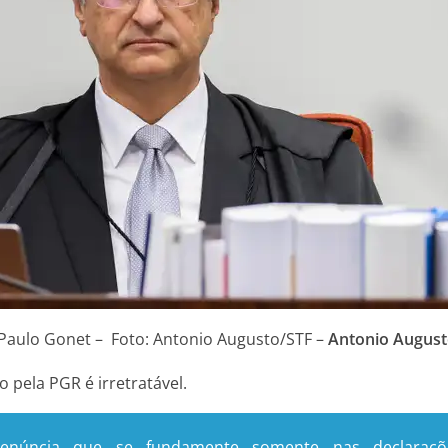
, Paulo Gonet – Foto: Antonio Augusto/STF –
Antonio August
 pela PGR é irretratável.
enúncia que se fundamente somente nas declarações