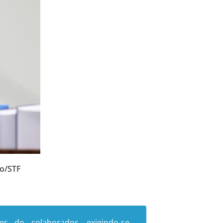
o/STF
 do colaborador, exigindo-se,