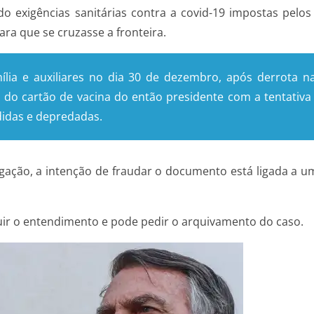
ando exigências sanitárias contra a covid-19 impostas pel
ra que se cruzasse a fronteira.
a e auxiliares no dia 30 de dezembro, após derrota na 
o do cartão de vacina do então presidente com a tentativa
didas e depredadas.
igação, a intenção de fraudar o documento está ligada a u
uir o entendimento e pode pedir o arquivamento do caso.