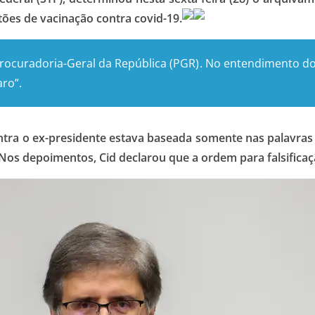
rtões de vacinação contra covid-19.
Procuradoria-Geral da República (PGR)
. No entendimento do
aro”.
ntra o ex-presidente estava baseada somente nas palavras 
Nos depoimentos, Cid declarou que a ordem para falsificaç