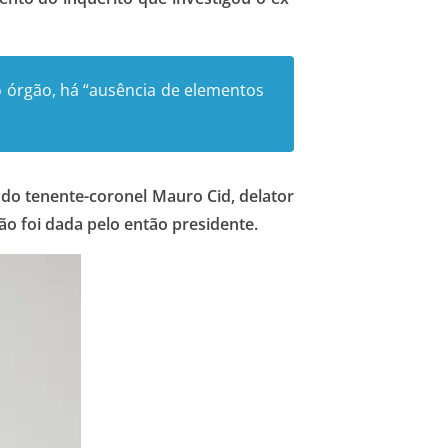
 órgão, há “ausência de elementos
do tenente-coronel Mauro Cid, delator
ão foi dada pelo então presidente.