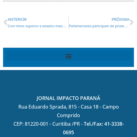
ANTERIOR
PRÓXIMA
Com ritmo superior a estados mais populosos, Paraná é o 2º que mais contrata no Brasil
Parlamentares participam de posse do novo presidente do Tribunal de Contas do Estado do Paraná
JORNAL IMPACTO PARANÁ
Rua Eduardo Sprada, 815 - Casa 18 - Campo
Comprido
CEP: 81220-001 - Curitiba /PR -
Tel./Fax: 41-3338-
0695