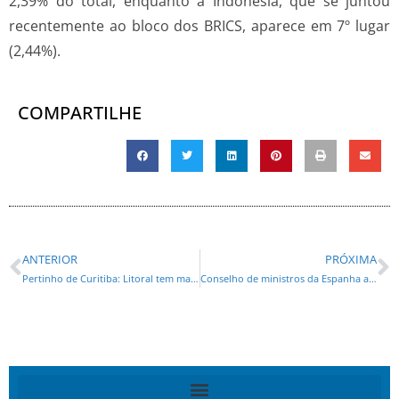
2,39% do total, enquanto a Indonésia, que se juntou
recentemente ao bloco dos BRICS, aparece em 7º lugar
(2,44%).
COMPARTILHE
ANTERIOR
PRÓXIMA
Pertinho de Curitiba: Litoral tem mais de 50 atrativos ligados ao Turismo de Aventura
Conselho de ministros da Espanha aprova extradição de Oswaldo Eustáquio