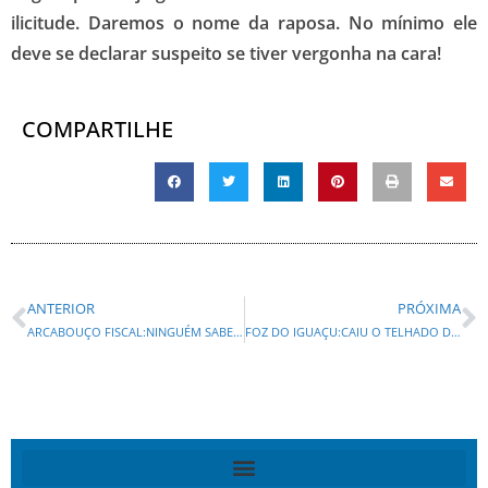
ilicitude. Daremos o nome da raposa. No mínimo ele
deve se declarar suspeito se tiver vergonha na cara!
COMPARTILHE
ANTERIOR
PRÓXIMA
ARCABOUÇO FISCAL:NINGUÉM SABE, NINGUÉM OUVIU E NÃO SABEM AONDE VAI PARAR!
FOZ DO IGUAÇU:CAIU O TELHADO DO CHICO BRASILEIRO?