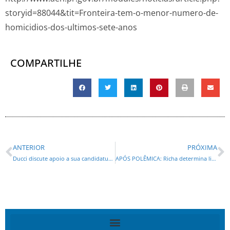
storyid=88044&tit=Fronteira-tem-o-menor-numero-de-
homicidios-dos-ultimos-sete-anos
COMPARTILHE
ANTERIOR
PRÓXIMA
Ducci discute apoio a sua candidatura com Traiano
APÓS POLÊMICA: Richa determina liberação de mais R$ 55 milhões para o TJ