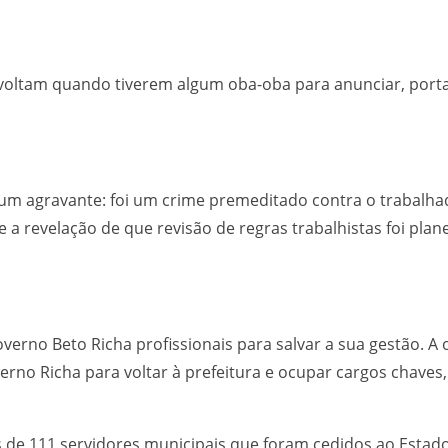
 voltam quando tiverem algum oba-oba para anunciar, port
um agravante: foi um crime premeditado contra o trabalhad
e a revelação de que revisão de regras trabalhistas foi plan
verno Beto Richa profissionais para salvar a sua gestão. A
erno Richa para voltar à prefeitura e ocupar cargos chave
 de 111 servidores municipais que foram cedidos ao Estad