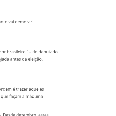
anto vai demorar!
or brasileiro.” – do deputado
ejada antes da eleição.
 ordem é trazer aqueles
s, que façam a máquina
o. Desde dezembro, estes