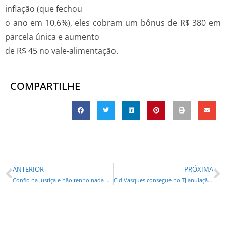
inflação (que fechou
o ano em 10,6%), eles cobram um bônus de R$ 380 em
parcela única e aumento
de R$ 45 no vale-alimentação.
COMPARTILHE
ANTERIOR
PRÓXIMA
Confio na Justiça e não tenho nada a temer’, diz Beto Richa
Cid Vasques consegue no TJ anulação de lista sêxtupla para indicados do MP para vaga de desembargador