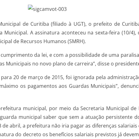
cipal de Curitiba (filiado à UGT), o prefeito de Curitib
 Municipal. A assinatura aconteceu na sexta-feira (10/4)
unicipal de Recursos Humanos (SMRH).
umprimento da lei, e com a possibilidade de uma paralisaç
Municipais no novo plano de carreira”, disse o presidente 
ta para 20 de março de 2015, foi ignorada pela administra
máximo os pagamentos aos Guardas Municipais”, denuncio
refeitura municipal, por meio da Secretaria Municipal d
a guarda municipal saber que sem a atuação persistente d
8 de abril, a prefeitura não iria pagar as diferenças salar
inatura do decreto os benefícios salariais previstos já deve