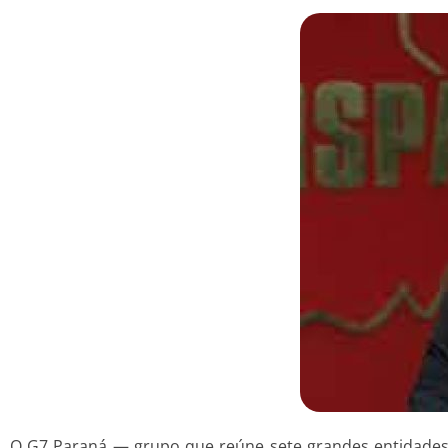
O G7 Paraná — grupo que reúne sete grandes entidades d