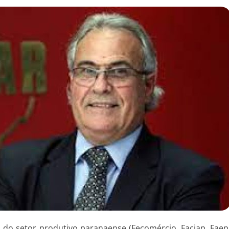
o setor produtivo paranaense (Fecomércio, Faciap, Faep,