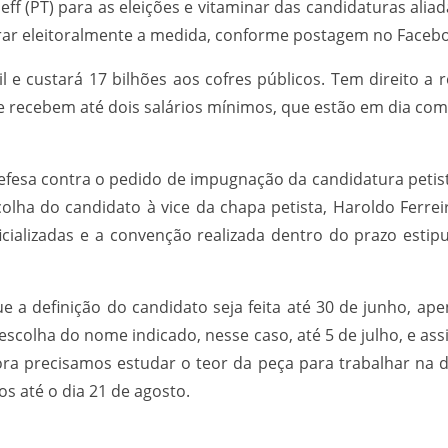
f (PT) para as eleições e vitaminar das candidaturas alia
lorar eleitoralmente a medida, conforme postagem no Faceb
 e custará 17 bilhões aos cofres públicos. Tem direito a r
ue recebem até dois salários mínimos, que estão em dia co
defesa contra o pedido de impugnação da candidatura petist
colha do candidato à vice da chapa petista, Haroldo Ferr
icializadas e a convenção realizada dentro do prazo esti
a definição do candidato seja feita até 30 de junho, ape
escolha do nome indicado, nesse caso, até 5 de julho, e assi
ora precisamos estudar o teor da peça para trabalhar na d
os até o dia 21 de agosto.