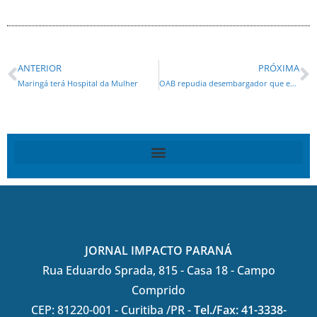
ANTERIOR
PRÓXIMA
Maringá terá Hospital da Mulher
OAB repudia desembargador que exigiu roupa adequada de advogado
JORNAL IMPACTO PARANÁ
Rua Eduardo Sprada, 815 - Casa 18 - Campo
Comprido
CEP: 81220-001 - Curitiba /PR -
Tel./Fax: 41-3338-