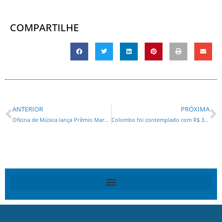
COMPARTILHE
ANTERIOR
PRÓXIMA
Oficina de Música lança Prêmio Margarita Pericás Sansone com concerto gratuito na Capela Santa Maria
Colombo foi contemplado com R$ 3,83 milhões em novos maquinários