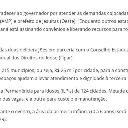
decer ao governador por atender as demandas colocadas p
(AMP) e prefeito de Jesuítas (Oeste). “Enquanto outros est
araná está assinando convênios e liberando recursos para t
das duas deliberações em parceria com o Conselho Estadual
ual dos Direitos do Idoso (Fipar).
a 215 municípios, ou seja, R$ 25 mil por cidade, para a co
espaços ajudam a levar atendimento e dignidade à terceira 
ga Permanência para Idosos (ILPIs) de 124 cidades. Metade 
das vagas, e a outra para custeio e manutenção.
te o evento, a área da primeira infância (0 a 6 anos) ser
PR).