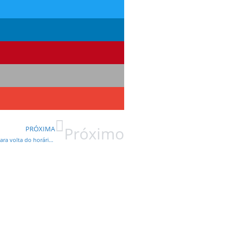
Próximo
PRÓXIMA
Entidades de turismo, de lazer e gastronomia destacam ação para volta do horário de verão