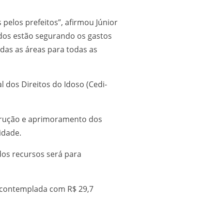
elos prefeitos”, afirmou Júnior
ados estão segurando os gastos
odas as áreas para todas as
 dos Direitos do Idoso (Cedi-
nstrução e aprimoramento dos
idade.
dos recursos será para
á contemplada com R$ 29,7